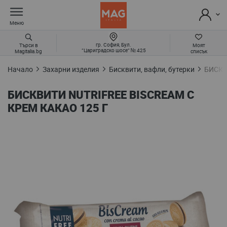
Меню
гр. София, Бул.
Търси в
Моят
“Цариградско шосе“ № 425
Magitalia.bg
списък
Начало
Захарни изделия
Бисквити, вафли, бутерки
БИСКВ
БИСКВИТИ NUTRIFREE BISCREAM С
КРЕМ КАКАО 125 Г
Преминете
към
края
на
галерията
на
изображенията