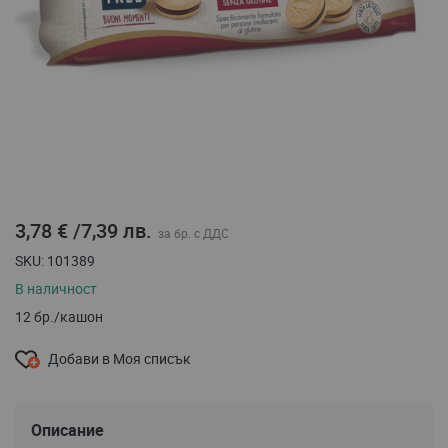
Преминете
3,78 €
/
7,39 лв.
към
началото
SKU
101389
на
В наличност
галерия
със
12 бр./кашон
снимки
Добави в Моя списък
Описание