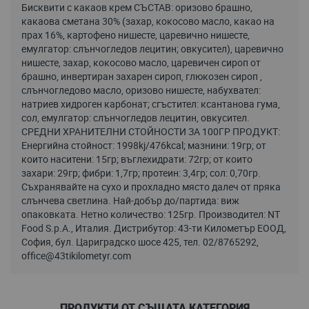
Бисквити с какаов крем СЪСТАВ: оризово брашно,
какаова сметана 30% (захар, кокосово масло, какао на
прах 16%, картофено нишесте, царевично нишесте,
емулгатор: слънчогледов лецитин; овкусител), царевично
нишесте, захар, кокосово масло, царевичен сироп от
брашно, инвертиран захарен сироп, глюкозен сироп ,
слънчогледово масло, оризово нишесте, набухвател:
натриев хидроген карбонат; сгъстител: ксантанова гума,
сол, емулгатор: слънчогледов лецитин, овкусител.
СРЕДНИ ХРАНИТЕЛНИ СТОЙНОСТИ ЗА 100ГР ПРОДУКТ:
Енергийна стойност: 1998kj/476kcal; мазнини: 19гр; от
които наситени: 15гр; въглехидрати: 72гр; от които
захари: 29гр; фибри: 1,7гр; протеин: 3,4гр; сол: 0,70гр.
Съхранявайте на сухо и прохладно място далеч от пряка
слънчева светлина. Най-добър до/партида: виж
опаковката. Нетно количество: 125гр. Производител: NT
Food S.p.A., Италия. Дистрибутор: 43-ти Километър ЕООД,
София, бул. Цариградско шосе 425, тел. 02/8765292,
office@43tikilometyr.com
ПРОДУКТИ ОТ СЪЩАТА КАТЕГОРИЯ