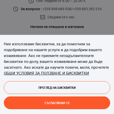
Пон.-Неделя от 8.00 – 20.00 ч.
За въпроси :
+359 898 689 058
/
+359 893 383 510
Свържи се с нас
Начини на плащане в магазина
Ние използваме бисквитки, за да помогнем за
подобряване на нашите услуги и да подобрим вашето
изживяване. Ако не приемете незадължителните
бисквитки по-долу, вашето изживяване може да бъде
Последвайте ни
засегнато. Ако искате да научите повече, моля, прочетете
ОБЩИ УСЛОВИЯ ЗА ПОЛЗВАНЕ И БИСКВИТКИ
ПРЕГЛЕД НА БИСКВИТКИ
Copyright © 2013-до момента Magento, Inc. Всички права
запазени.
СЪГЛАСЯВАМ СЕ
Онлайн магазин от