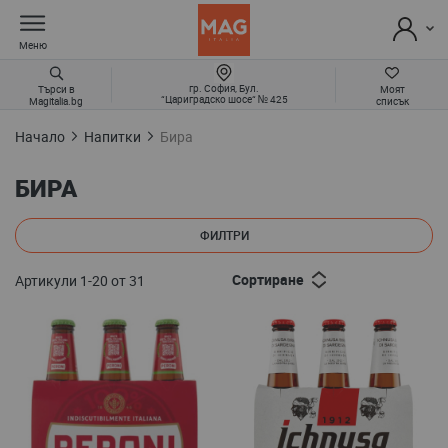
Меню
гр. София, Бул.
Търси в
Моят
“Цариградско шосе“ № 425
Magitalia.bg
списък
Начало
Напитки
Бира
БИРА
ФИЛТРИ
Сортиране
Артикули
1
-
20
от
31