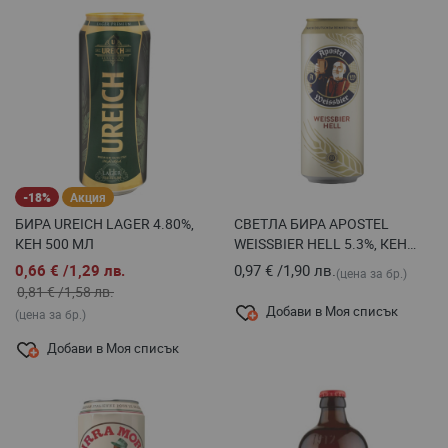
-18%
Акция
БИРА UREICH LAGER 4.80%,
СВЕТЛА БИРА APOSTEL
КЕН 500 МЛ
WEISSBIER HELL 5.3%, КЕН
500 МЛ
0,66 €
/
1,29 лв.
0,97 €
/
1,90 лв.
(цена за бр.)
0,81 €
/
1,58 лв.
Добави в Моя списък
(цена за бр.)
Добави в Моя списък