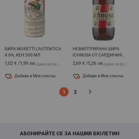
БИРА MORETTI L'AUTENTICA
НЕФИЛТРИРАНА БИРА
4.6%, КЕН 500 МЛ
ICHNUSA ОТ САРДИНИЯ
Vol.5°, 500 МЛ СТЪКЛО
1,02 €
/
1,99 лв.
2,69 €
/
5,26 лв.
(цена за бр.)
(цена за бр.)
Добави в Моя списък
Добави в Моя списък
Страница
В
Страница
Страница
Напред
1
2
момента
четете
страница
АБОНИРАЙТЕ СЕ ЗА НАШИЯ БЮЛЕТИН