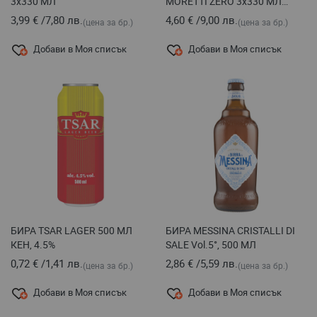
3x330 МЛ
MORETTI ZERO 3x330 МЛ
Vol.0°
3,99 €
/
7,80 лв.
4,60 €
/
9,00 лв.
(цена за бр.)
(цена за бр.)
Добави в Моя списък
Добави в Моя списък
БИРА TSAR LAGER 500 МЛ
БИРА MESSINA CRISTALLI DI
КЕН, 4.5%
SALE Vol.5°, 500 МЛ
0,72 €
/
1,41 лв.
2,86 €
/
5,59 лв.
(цена за бр.)
(цена за бр.)
Добави в Моя списък
Добави в Моя списък