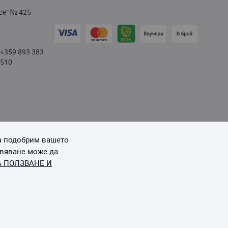
се“ № 425
.
+359 893 383
/
510
да подобрим вашето
ивяване може да
А ПОЛЗВАНЕ И