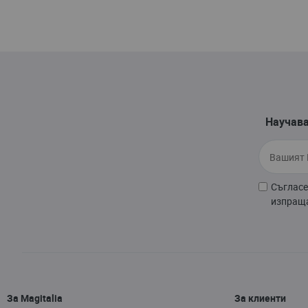
Научава
Съгласе
изпраща
За Magitalia
За клиенти