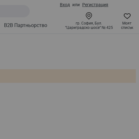
Вход
Регистрация
гр. София, Бул.
Моят
B2B Партньорство
“Цариградско шосе“ № 425
списък