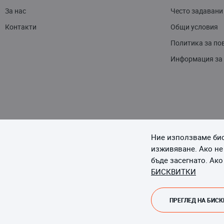
За нас
Често задавани
Контакти
Общи условия
Политика за по
Информация за
Ние използваме бис
изживяване. Ако не
бъде засегнато. Ако
БИСКВИТКИ
ПРЕГЛЕД НА БИС