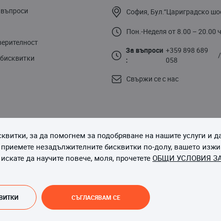
 въпроси
София, Бул.“Цариградско шо
Пон.-Неделя от 8.00 – 20.00 ч
верителност
За въпроси
+359 898 689
 бисквитки
:
058
Свържи се с нас
квитки, за да помогнем за подобряване на нашите услуги и 
Последвайте ни
 приемете незадължителните бисквитки по-долу, вашето изж
 искате да научите повече, моля, прочетете
ОБЩИ УСЛОВИЯ З
Copyright © 2013-до момента Magento, Inc. Всички права запазени.
КВИТКИ
СЪГЛАСЯВАМ СЕ
Онлайн магазин от