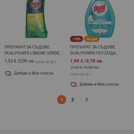
-15%
Акция
ПРЕПАРАТ ЗА СЪДОВЕ
ПРЕПАРАТ ЗА СЪДОВЕ
DUALPOWER LIMONE VERDE, 1
DUALPOWER ГЕЛ СОДА
Л
БИКАРБОНАТ КОНЦЕНТРАТ-
1,53 €
/
2,99 лв.
1,89 €
/
3,70 лв.
(цена за бр.)
ПОМПА, 1 Л
2,24 €
/
4,38 лв.
Добави в Моя списък
(цена за бр.)
Добави в Моя списък
Страница
В
Страница
Страница
Напред
1
2
момента
четете
страница