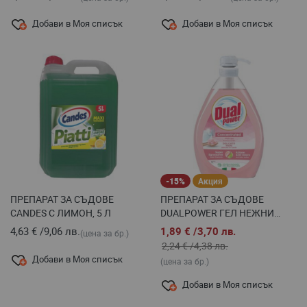
Добави в Моя списък
Добави в Моя списък
-15%
Акция
ПРЕПАРАТ ЗА СЪДОВЕ
ПРЕПАРАТ ЗА СЪДОВЕ
CANDES С ЛИМОН, 5 Л
DUALPOWER ГЕЛ НЕЖНИ
РЪЦЕ КОНЦЕНТРАТ-ПОМПА, 1
4,63 €
/
9,06 лв.
1,89 €
/
3,70 лв.
(цена за бр.)
Л
2,24 €
/
4,38 лв.
Добави в Моя списък
(цена за бр.)
Добави в Моя списък