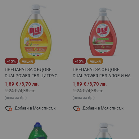
-15%
Акция
-15%
Акция
ПРЕПАРАТ ЗА СЪДОВЕ
ПРЕПАРАТ ЗА СЪДОВЕ
DUALPOWER ГЕЛ ЦИТРУС
DUALPOWER ГЕЛ АЛОЕ И НАР
КОНЦЕНТРАТ-ПОМПА, 1 Л
КОНЦЕНТРАТ-ПОМПА, 1 Л
1,89 €
/
3,70 лв.
1,89 €
/
3,70 лв.
2,24 €
/
4,38 лв.
2,24 €
/
4,38 лв.
(цена за бр.)
(цена за бр.)
Добави в Моя списък
Добави в Моя списък