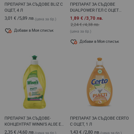
ПРЕПАРАТ ЗА СЪДОВЕ BLIZ С
ПРЕПАРАТ ЗА СЪДОВЕ
ОЦЕТ, 4 Л
DUALPOWER ГЕЛ С ОЦЕТ
КОНЦЕНТРАТ-ПОМПА, 1 Л
3,01 €
/
5,89 лв.
1,89 €
/
3,70 лв.
(цена за бр.)
2,24 €
/
4,38 лв.
Добави в Моя списък
(цена за бр.)
Добави в Моя списък
ПРЕПАРАТ ЗА СЪДОВЕ-
ПРЕПАРАТ ЗА СЪДОВЕ CERTO
КОНЦЕНТРАТ WINNI'S AL0E Е
С ОЦЕТ, 1 Л
BERGAMOTTO, 480 МЛ
2,35 €
/
4,60 лв.
1,43 €
/
2,80 лв.
(цена за бр.)
(цена за бр.)