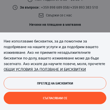
За въпроси :
+359 898 689 058
/
+359 893 383 510
Свържи се с нас
Начини на плащане в магазина
Ние използваме бисквитки, за да помогнем за
подобряване на нашите услуги и да подобрим вашето
изживяване. Ако не приемете незадължителните
бисквитки по-долу, вашето изживяване може да бъде
Последвайте ни
засегнато. Ако искате да научите повече, моля, прочетете
ОБЩИ УСЛОВИЯ ЗА ПОЛЗВАНЕ И БИСКВИТКИ
ПРЕГЛЕД НА БИСКВИТКИ
Copyright © 2013-до момента Magento, Inc. Всички права
запазени.
СЪГЛАСЯВАМ СЕ
Онлайн магазин от