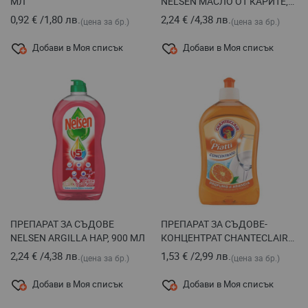
МЛ
NELSEN МАСЛО ОТ КАРИТЕ,
850 МЛ
0,92 €
/
1,80 лв.
2,24 €
/
4,38 лв.
(цена за бр.)
(цена за бр.)
Добави в Моя списък
Добави в Моя списък
ПРЕПАРАТ ЗА СЪДОВЕ
ПРЕПАРАТ ЗА СЪДОВЕ-
NELSEN ARGILLA НАР, 900 МЛ
КОНЦЕНТРАТ CHANTECLAIR
ПОРТОКАЛ/МАНДАРИНА 500
2,24 €
/
4,38 лв.
1,53 €
/
2,99 лв.
(цена за бр.)
(цена за бр.)
МЛ
Добави в Моя списък
Добави в Моя списък