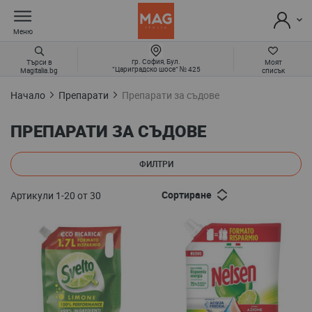
Меню
гр. София, Бул.
Търси в
Моят
“Цариградско шосе“ № 425
Magitalia.bg
списък
Начало
Препарати
Препарати за съдове
ПРЕПАРАТИ ЗА СЪДОВЕ
ФИЛТРИ
Сортиране
Артикули
1
-
20
от
30