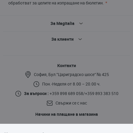
обработват за целите на изпращане на бюлетин.
За Magitalia
За клиенти
Контакти
София, Бул.“Цариградско шосе“ № 425
Пон.-Неделя от 8.00 – 20.00 ч.
За въпроси :
+359 898 689 058
/
+359 893 383 510
Свържи се с нас
Начини на плащане в магазина