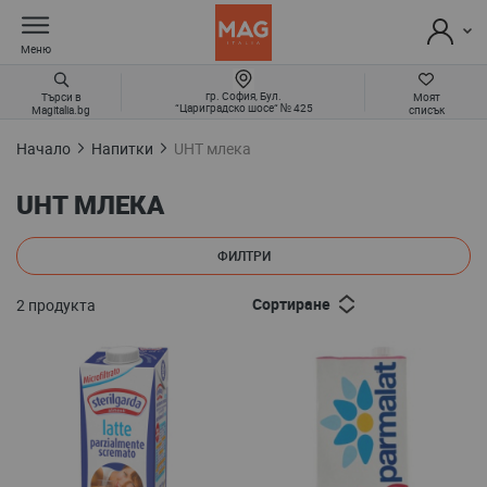
Меню
гр. София, Бул.
Търси в
Моят
“Цариградско шосе“ № 425
Magitalia.bg
списък
Начало
Напитки
UHT млека
UHT МЛЕКА
ФИЛТРИ
Сортиране
2
продукта