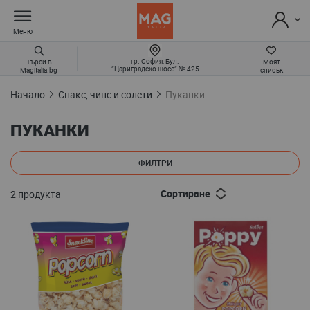
Меню
гр. София, Бул.
Търси в
Моят
“Цариградско шосе“ № 425
Magitalia.bg
списък
Начало
Снакс, чипс и солети
Пуканки
ПУКАНКИ
ФИЛТРИ
Сортиране
2
продукта