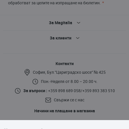
обработват за целите на изпращане на бюлетин.
За Magitalia
За клиенти
Контакти
София, Бул.“Цариградско шосе“ № 425
Пон.-Неделя от 8.00 – 20.00 ч.
За въпроси :
+359 898 689 058
/
+359 893 383 510
Свържи се с нас
Начини на плащане в магазина