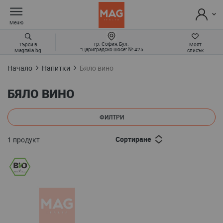
Меню
гр. София, Бул.
Търси в
Моят
“Цариградско шосе“ № 425
Magitalia.bg
списък
Начало
Напитки
Бяло вино
БЯЛО ВИНО
ФИЛТРИ
Сортиране
1
продукт