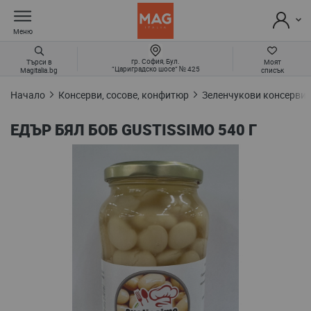
Меню
гр. София, Бул.
Търси в
Моят
“Цариградско шосе“ № 425
Magitalia.bg
списък
Начало
Консерви, сосове, конфитюр
Зеленчукови консерви 
ЕДЪР БЯЛ БОБ GUSTISSIMO 540 Г
Преминете
към
края
на
галерията
на
изображенията