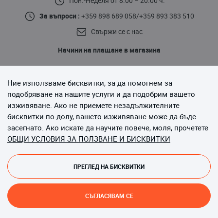
Пон.-Неделя от 8.00 – 20.00 ч.
За въпроси :
+359 898 689 058
/
+359 893 383 510
Свържи се с нас
Начини на плащане в магазина
Ние използваме бисквитки, за да помогнем за
подобряване на нашите услуги и да подобрим вашето
изживяване. Ако не приемете незадължителните
бисквитки по-долу, вашето изживяване може да бъде
Последвайте ни
засегнато. Ако искате да научите повече, моля, прочетете
ОБЩИ УСЛОВИЯ ЗА ПОЛЗВАНЕ И БИСКВИТКИ
ПРЕГЛЕД НА БИСКВИТКИ
Copyright © 2013-до момента Magento, Inc. Всички права
запазени.
СЪГЛАСЯВАМ СЕ
Онлайн магазин от