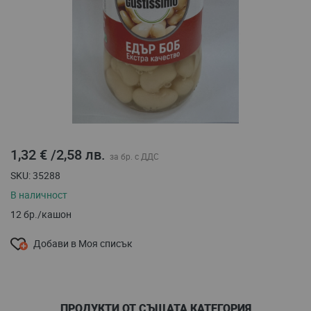
Преминете
към
1,32 €
/
2,58 лв.
началото
на
SKU
35288
галерия
В наличност
със
снимки
12 бр./кашон
Добави в Моя списък
ПРОДУКТИ ОТ СЪЩАТА КАТЕГОРИЯ