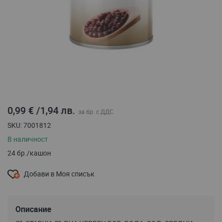
Преминете
към
0,99 €
/
1,94 лв.
началото
на
SKU
7001812
галерия
В наличност
със
снимки
24 бр./кашон
Добави в Моя списък
Описание