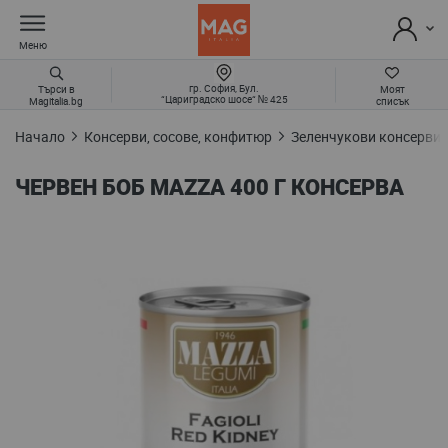
Меню
гр. София, Бул.
Търси в
Моят
“Цариградско шосе“ № 425
Magitalia.bg
списък
Начало
Консерви, сосове, конфитюр
Зеленчукови консерви 
ЧЕРВЕН БОБ MAZZA 400 Г КОНСЕРВА
Преминете
към
края
на
галерията
на
изображенията