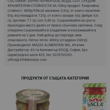
СЪСТАВКИ: ЗЪРНА ЧЕРВЕН БОБ, ВОДА, СОЛ. СРЕДНИ
ХРАНИТЕЛНИ СТОЙНОСТИ ЗА 100гр продукт: Енергийна
стойност: 400kj/95kcal; мазнини: 0,6гр; от които наситени:
0гр; въглехидрати: 12гр; от които захари: 0гр; фибри: 6,6
гр, протеин: 7,1 гр; сол: 0,40 гр. Съхранявайте на сухо и
прохладно място далеч от пряка слънчева светлина. След
отваряне съхранявайте в хладилник и консумирайте в
рамките на 3 дни. Най-добър до/партида: виж
опаковката. Нетно тегло: 400гр.(отцедено-240гр).
Производител: MAZZA ALIMENTARI SRL, Италия.
Дистрибутор: 43-ти Километър ЕООД, София, бул.
Цариградско шосе 425, тел. 02/8765292,
office@43tikilometyr.com
ПРОДУКТИ ОТ СЪЩАТА КАТЕГОРИЯ