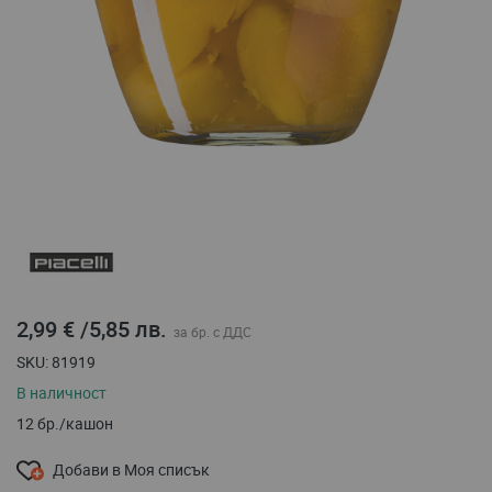
Преминете
към
началото
на
галерия
със
2,99 €
/
5,85 лв.
снимки
SKU
81919
В наличност
12 бр./кашон
Добави в Моя списък