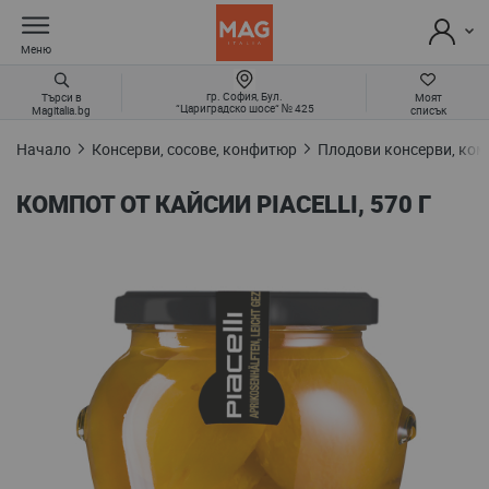
Меню
гр. София, Бул.
Търси в
Моят
“Цариградско шосе“ № 425
Magitalia.bg
списък
Начало
Консерви, сосове, конфитюр
Плодови консерви, ком
КОМПОТ ОТ КАЙСИИ PIACELLI, 570 Г
Преминете
към
края
на
галерията
на
изображенията