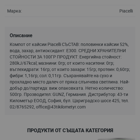
Маркa:
Piacelli
Описание
Компот от кайсии Piacelli СЪСТАВ: половинки кайсии 52%,
вода, захар, антиоксидант: E300. СРЕДНИ ХРАНИТЕЛНИ
СТОЙНОСТИ ЗА 100ГР ПРОДУКТ: Енергийна стойност:
280kJ/67kcal; мазнини: 0гр; от които наситени: 0гр;
въглехидрати: 16гр; от които захари: 15гр; протеин: 0,60гр;
фибри: 1,16гр; сол: 0,11гр. Съхранявайте на сухо и
прохладно място далеч от пряка слънчева светлина. Най-
добър до/партида: виж опаковката. Нетно количество:
500гр. Прозводител: GUNZ, Германия. Дистрибутор: 43-ти
Километър ЕООД, София, бул. Цариградско шосе 425, тел.
02/8765292,
office@43tikilometyr.com
ПРОДУКТИ ОТ СЪЩАТА КАТЕГОРИЯ