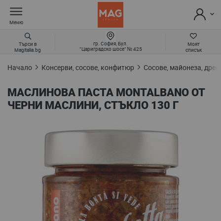
Меню
гр. София, Бул.
Търси в
Моят
“Цариградско шосе“ № 425
Magitalia.bg
списък
Начало
Консерви, сосове, конфитюр
Сосове, майонеза, дреси
МАСЛИНОВА ПАСТА MONTALBANO ОТ
ЧЕРНИ МАСЛИНИ, СТЪКЛО 130 Г
Преминете
към
края
на
галерията
на
изображенията