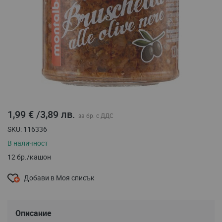
Преминете
1,99 €
/
3,89 лв.
към
началото
SKU
116336
на
В наличност
галерия
със
12 бр./кашон
снимки
Добави в Моя списък
Описание