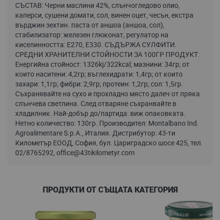
СЪСТАВ: Черни маслини 42%, слънчогледово олио,
каперси, сушени домати, сол, винен оцет, чесън, екстра
върджин зехтин. паста от аншоа (аншоа, сол),
стабилизатор: железен глюконат, регулатор на
киселинността: E270, E330. СЪДЪРЖА СУЛФИТИ.
СРЕДНИ ХРАНИТЕЛНИ СТОЙНОСТИ ЗА 100ГР ПРОДУКТ:
Енергийна стойност: 1326kj/322kcal; мазнини: 34гр; от
които наситени: 4,2гр; въглехидрати: 1,4гр; от които
захари: 1,1гр; фибри: 2,9гр; протеин: 1,2гр; сол: 1,5гр.
Съхранявайте на сухо и прохладно място далеч от пряка
слънчева светлина. След отваряне съхранвайте в
хладилник. Най-добър до/партида: виж опаковката.
Нетно количество: 130гр. Производител: Montalbano Ind.
Agroalimentare S.p.A., Италия. Дистрибутор: 43-ти
Километър ЕООД, София, бул. Цариградско шосе 425, тел.
02/8765292,
office@43tikilometyr.com
ПРОДУКТИ ОТ СЪЩАТА КАТЕГОРИЯ