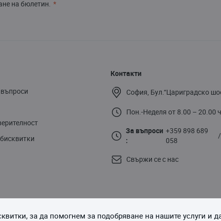
не на бюлетин.
Контакти
 въпроси
София, Бул.“Цариградско шо
Пон.-Неделя от 8.00 – 20.00 ч
верителност
За въпроси
+359 898 689
 бисквитки
:
058
Свържи се с нас
квитки, за да помогнем за подобряване на нашите услуги и 
Последвайте ни