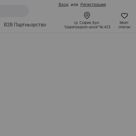
Вход
Регистрация
гр. София, Бул.
Моят
B2B Партньорство
“Цариградско шосе“ № 425
списък