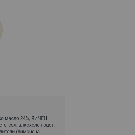
во масло 24%, ЯЙЧЕН
е, сол, алкохолен оцет,
лители (лимонена