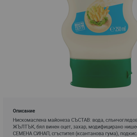
Преминете
към
началото
Описание
на
Нискомаслена майонеза СЪСТАВ: вода, слънчогледо
галерия
ЖЪЛТЪК, бял винен оцет, захар, модифицирано нишест
със
СЕМЕНА СИНАП, сгъстител (ксантанова гума), подкис
снимки