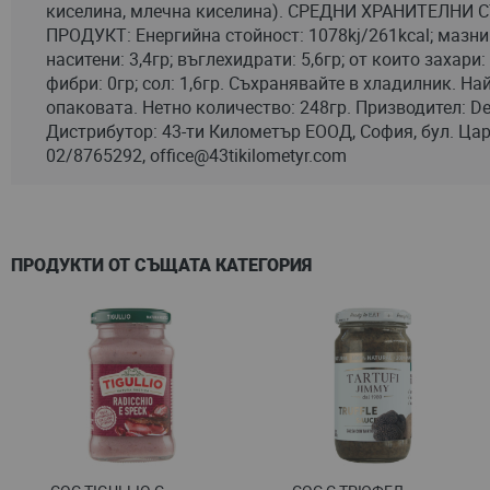
киселина, млечна киселина). СРЕДНИ ХРАНИТЕЛНИ 
ПРОДУКТ: Енергийна стойност: 1078kj/261kcal; мазнин
наситени: 3,4гр; въглехидрати: 5,6гр; от които захари: 2
фибри: 0гр; сол: 1,6гр. Съхранявайте в хладилник. Н
опаковата. Нетно количество: 248гр. Призводител: Devel
Дистрибутор: 43-ти Километър ЕООД, София, бул. Цар
02/8765292,
office@43tikilometyr.com
ПРОДУКТИ ОТ СЪЩАТА КАТЕГОРИЯ