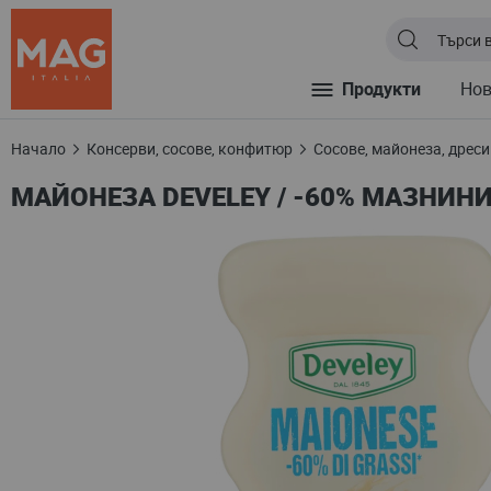
Продукти
Но
Начало
Консерви, сосове, конфитюр
Сосове, майонеза, дреси
МАЙОНЕЗА DEVELEY / -60% МАЗНИНИ 
Преминете
към
края
на
галерията
на
изображенията