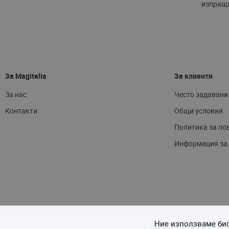
изпраща
За Magitalia
За клиенти
За нас
Често задавани
Контакти
Общи условия
Политика за по
Информация за
Ние използваме бис