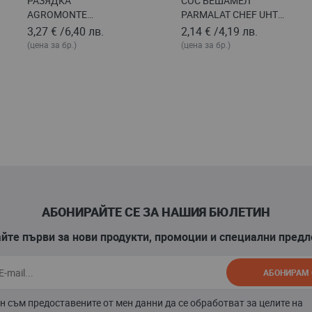
РАЗЯДКА
СОС БЕШАМЕЛ
AGROMONTE
PARMALAT CHEF UHT
ASPARAGI С
200 МЛ
3,27 €
/
6,40 лв.
2,14 €
/
4,19 лв.
АРТИШОК, СТЪКЛО
(цена за бр.)
(цена за бр.)
100 Г
АБОНИРАЙТЕ СЕ ЗА НАШИЯ БЮЛЕТИН
йте първи за нови продукти, промоции и специални пред
АБОНИРАМ 
н съм предоставените от мен данни да се обработват за целите на