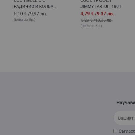
СОС TIGULLIО С
СОС С ТРЮФЕЛ
РАДИЧИО И КОЛБАС
JIMMY TARTUFI 180 Г
185 Г
5,10 €
/
9,97 лв.
4,79 €
/
9,37 лв.
(цена за бр.)
5,29 €
/
10,35 лв.
(цена за бр.)
Научава
Съгласе