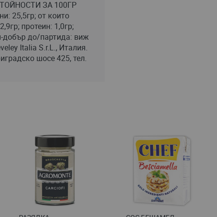
СТОЙНОСТИ ЗА 100ГР
и: 25,5гр; от които
,9гр; протеин: 1,0гр;
ай-добър до/партида: виж
ey Italia S.r.L., Италия.
иградско шосе 425, тел.