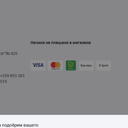
Начини на плащане в магазина
се“ № 425
.
+359 893 383
/
510
да подобрим вашето