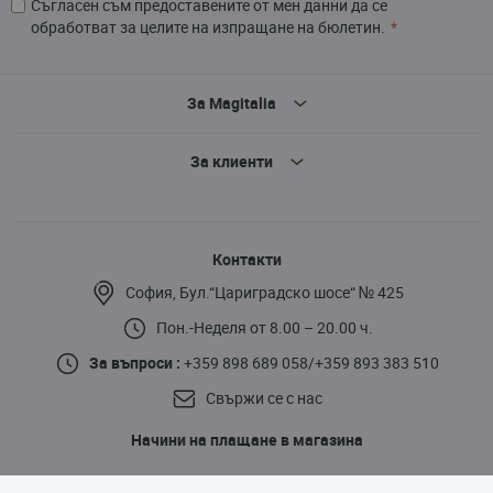
Съгласен съм предоставените от мен данни да се
обработват за целите на изпращане на бюлетин.
За Magitalia
За клиенти
Контакти
София, Бул.“Цариградско шосе“ № 425
Пон.-Неделя от 8.00 – 20.00 ч.
За въпроси :
+359 898 689 058
/
+359 893 383 510
Свържи се с нас
Начини на плащане в магазина