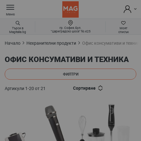
Меню
гр. София, Бул.
Търси в
Моят
“Цариградско шосе“ № 425
Magitalia.bg
списък
Начало
Нехранителни продукти
Офис консумативи и техник
ОФИС КОНСУМАТИВИ И ТЕХНИКА
ФИЛТРИ
Сортиране
Артикули
1
-
20
от
21