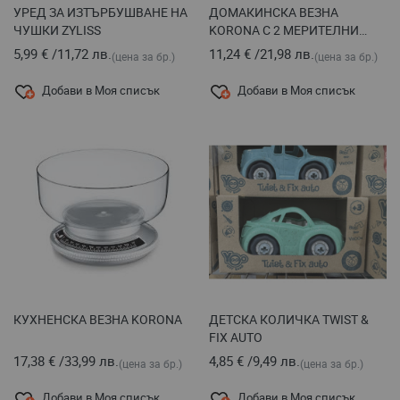
УРЕД ЗА ИЗТЪРБУШВАНЕ НА
ДОМАКИНСКА ВЕЗНА
ЧУШКИ ZYLISS
KORONA С 2 МЕРИТЕЛНИ
ЛЪЖИЦИ
5,99 €
/
11,72 лв.
11,24 €
/
21,98 лв.
(цена за бр.)
(цена за бр.)
Добави в Моя списък
Добави в Моя списък
КУХНЕНСКА ВЕЗНА KORONA
ДЕТСКА КОЛИЧКА TWIST &
FIX AUTO
17,38 €
/
33,99 лв.
4,85 €
/
9,49 лв.
(цена за бр.)
(цена за бр.)
Добави в Моя списък
Добави в Моя списък