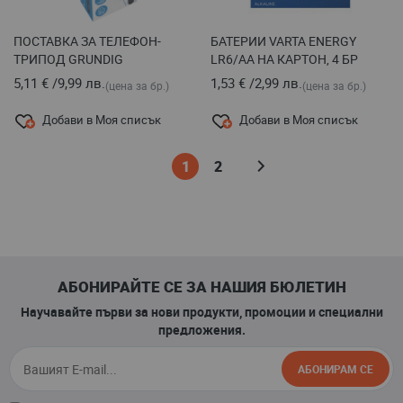
ПОСТАВКА ЗА ТЕЛЕФОН-
БАТЕРИИ VARTA ENERGY
ТРИПОД GRUNDIG
LR6/AA НА КАРТОН, 4 БР
5,11 €
/
9,99 лв.
1,53 €
/
2,99 лв.
(цена за бр.)
(цена за бр.)
Добави в Моя списък
Добави в Моя списък
Страница
В
Страница
Страница
Напред
1
2
момента
четете
страница
АБОНИРАЙТЕ СЕ ЗА НАШИЯ БЮЛЕТИН
Научавайте първи за нови продукти, промоции и специални
предложения.
АБОНИРАМ СЕ