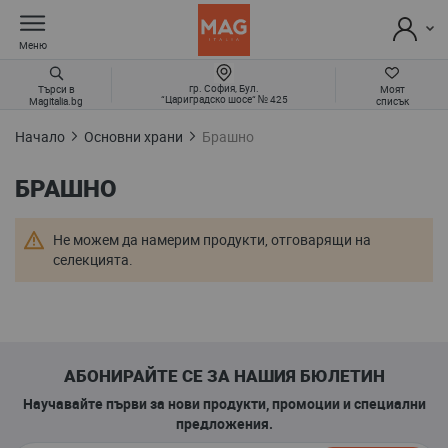
Меню
гр. София, Бул.
Търси в
Моят
“Цариградско шосе“ № 425
Magitalia.bg
списък
Начало
Основни храни
Брашно
БРАШНО
Не можем да намерим продукти, отговарящи на
селекцията.
АБОНИРАЙТЕ СЕ ЗА НАШИЯ БЮЛЕТИН
Научавайте първи за нови продукти, промоции и специални
предложения.