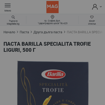
Меню
гр. София, Бул.
Търси в
Моят
“Цариградско шосе“ № 425
Magitalia.bg
списък
Начало
Паста
Друга дълга паста
ПАСТА BARILLA SPECIALI
ПАСТА BARILLA SPECIALITA TROFIE
LIGURI, 500 Г
Преминете
към
края
на
галерията
на
изображенията