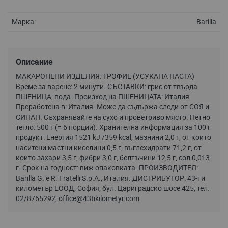
Маркa:
Barilla
Описание
МАКАРОНЕНИ ИЗДЕЛИЯ: ТРОФИЕ (УСУКАНА ПАСТА)
Време за варене: 2 минути. СЪСТАВКИ: грис от твърда
ПШЕНИЦА, вода. Произход на ПШЕНИЦАТА: Италия.
Преработена в: Италия. Може да съдържа следи от СОЯ и
СИНАП. Съхранявайте на сухо и проветриво място. Нетно
тегло: 500 г (= 6 порции). Хранителна информация за 100 г
продукт: Енергия 1521 kJ /359 kcal, мазнини 2,0 г, от които
наситени мастни киселини 0,5 г, въглехидрати 71,2 г, от
които захари 3,5 г, фибри 3,0 г, белтъчини 12,5 г, сол 0,013
г. Срок на годност: виж опаковката. ПРОИЗВОДИТЕЛ:
Barilla G. e R. Fratelli S.p.A., Италия. ДИСТРИБУТОР: 43-ти
километър ЕООД, София, бул. Цариградско шосе 425, тел.
02/8765292,
office@43tikilometyr.com