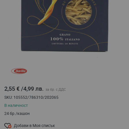
Преминете
към
началото
на
галерия
2,55 €
/
4,99 лв.
със
снимки
SKU
105552/786310/202065
В наличност
24 бр./кашон
Добави в Моя списък