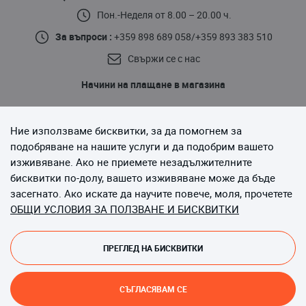
Пон.-Неделя от 8.00 – 20.00 ч.
За въпроси :
+359 898 689 058
/
+359 893 383 510
Свържи се с нас
Начини на плащане в магазина
Ние използваме бисквитки, за да помогнем за
подобряване на нашите услуги и да подобрим вашето
изживяване. Ако не приемете незадължителните
бисквитки по-долу, вашето изживяване може да бъде
Последвайте ни
засегнато. Ако искате да научите повече, моля, прочетете
ОБЩИ УСЛОВИЯ ЗА ПОЛЗВАНЕ И БИСКВИТКИ
ПРЕГЛЕД НА БИСКВИТКИ
Copyright © 2013-до момента Magento, Inc. Всички права
запазени.
СЪГЛАСЯВАМ СЕ
Онлайн магазин от