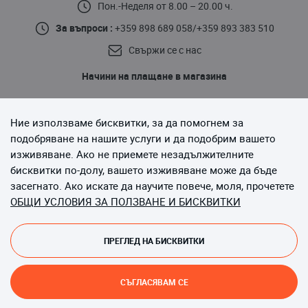
Пон.-Неделя от 8.00 – 20.00 ч.
За въпроси :
+359 898 689 058
/
+359 893 383 510
Свържи се с нас
Начини на плащане в магазина
Ние използваме бисквитки, за да помогнем за
подобряване на нашите услуги и да подобрим вашето
изживяване. Ако не приемете незадължителните
бисквитки по-долу, вашето изживяване може да бъде
Последвайте ни
засегнато. Ако искате да научите повече, моля, прочетете
ОБЩИ УСЛОВИЯ ЗА ПОЛЗВАНЕ И БИСКВИТКИ
ПРЕГЛЕД НА БИСКВИТКИ
Copyright © 2013-до момента Magento, Inc. Всички права
запазени.
СЪГЛАСЯВАМ СЕ
Онлайн магазин от