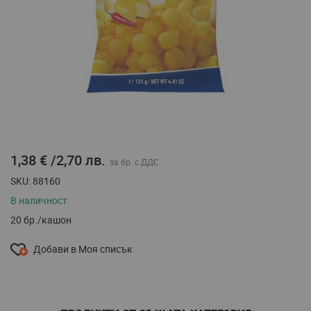
Преминете
1,38 €
/
2,70 лв.
към
началото
SKU
88160
на
В наличност
галерия
със
20 бр./кашон
снимки
Добави в Моя списък