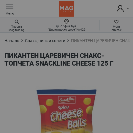
Меню
гр. София, Бул.
Търси в
Моят
“Цариградско шосе“ № 425
Magitalia.bg
списък
Начало
Снакс, чипс и солети
ПИКАНТЕН ЦАРЕВИЧЕН СНАКС-
ПИКАНТЕН ЦАРЕВИЧЕН СНАКС-
ТОПЧЕТА SNACKLINE CHEESE 125 Г
Преминете
към
края
на
галерията
на
изображенията