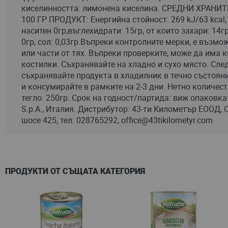
със
киселинността: лимонена киселина. СРЕДНИ ХРАН
снимки
100 ГР ПРОДУКТ: Енергийна стойност: 269 kJ/63 kcal, 
наситен 0гр,въглехидрати: 15гр, от които захари: 14гр
0гр, сол: 0,03гр.Въпреки контролните мерки, е възм
или части от тях. Въпреки проверките, може да има к
костилки. Съхранявайте на хладно и сухо място. Сле
съхранявайте продукта в хладилник в течно състояни
и консумирайте в рамките на 2-3 дни. Нетно количест
тегло: 250гр. Срок на годност/партида: виж опаковк
S.p.A., Италия. Дистрибутор: 43-ти Километър ЕООД, 
шосе 425, тел: 028765292,
office@43tikilometyr.com
ПРОДУКТИ ОТ СЪЩАТА КАТЕГОРИЯ