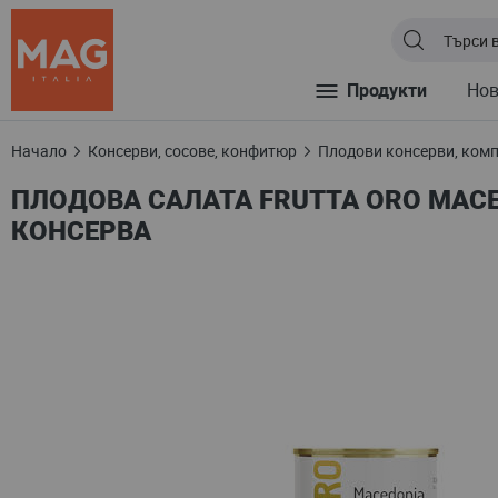
Продукти
Но
Начало
Консерви, сосове, конфитюр
Плодови консерви, ком
ПЛОДОВА САЛАТА FRUTTA ORO MACED
КОНСЕРВА
Преминете
към
края
на
галерията
на
изображенията