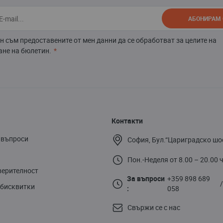
АБОНИРАМ 
н съм предоставените от мен данни да се обработват за целите на
не на бюлетин.
Контакти
 въпроси
София, Бул.“Цариградско шо
Пон.-Неделя от 8.00 – 20.00 ч
верителност
За въпроси
+359 898 689
 бисквитки
:
058
Свържи се с нас