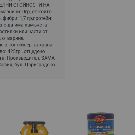
ИТЕЛНИ СТОЙНОСТИ НА
мазнини: 0гр, от които
, фибри: 1,7 гр,протейн:
ожно да има камъчета
остилки или части от
д отваряне,
е в контейнер за храна
во: 425гр., отцедено
ата. Производител: SAMA
София, бул. Цариградско