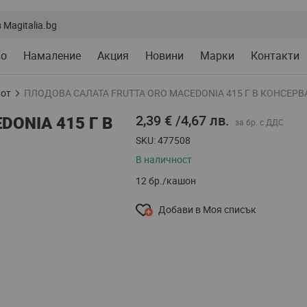
во
Намаление
Акция
Новини
Марки
Контакти
пот
ПЛОДОВА САЛАТА FRUTTA ORO MACEDONIA 415 Г В КОНСЕРВ
2,39 €
/
4,67 лв.
ONIA 415 Г В
SKU
477508
В наличност
12 бр./кашон
Добави в Моя списък