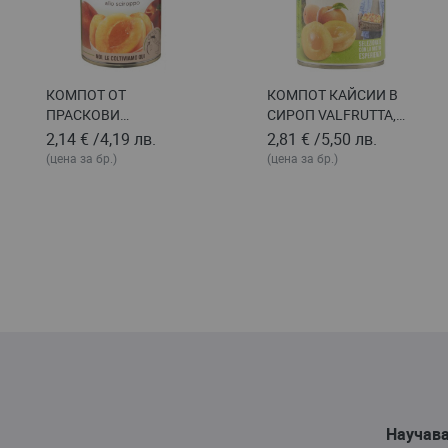
КОМПОТ ОТ
КОМПОТ КАЙСИИ В
ПРАСКОВИ
СИРОП VALFRUTTA,
VALFRUTTA,
КОНСЕРВА 420 Г
2,14 €
/
4,19 лв.
2,81 €
/
5,50 лв.
КОНСЕРВА 411 Г
(цена за бр.)
(цена за бр.)
Научава