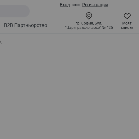
Вход
Регистрация
гр. София, Бул.
Моят
B2B Партньорство
“Цариградско шосе“ № 425
списък
А