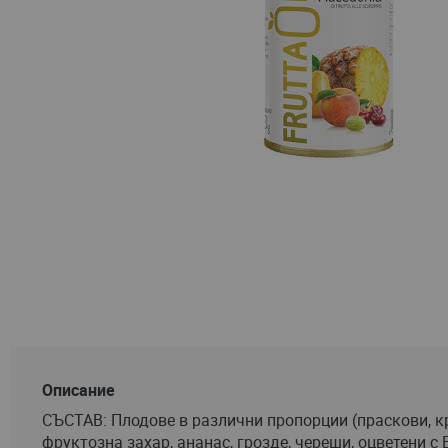
Преминете
към
началото
Описание
на
СЪСТАВ: Плодове в различни пропорции (праскови, кр
галерия
фруктозна захар, ананас, грозде, череши, оцветени с 