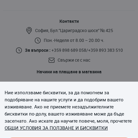
Контакти
София, Бул.“Цариградско шосе“ № 425
Пон.-Неделя от 8.00 – 20.00 ч.
За въпроси :
+359 898 689 058
/
+359 893 383 510
Свържи се с нас
Начини на плащане в магазина
Ние използваме бисквитки, за да помогнем за
подобряване на нашите услуги и да подобрим вашето
изживяване. Ако не приемете незадължителните
бисквитки по-долу, вашето изживяване може да бъде
Последвайте ни
засегнато. Ако искате да научите повече, моля, прочетете
ОБЩИ УСЛОВИЯ ЗА ПОЛЗВАНЕ И БИСКВИТКИ