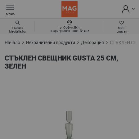
Меню
гр. София, Бул.
Търси в
Моят
“Цариградско шосе“ № 425
Magitalia.bg
списък
Начало
Нехранителни продукти
Декорация
СТЪКЛЕН СВЕ
СТЪКЛЕН СВЕЩНИК GUSTA 25 СМ,
ЗЕЛЕН
Преминете
към
края
на
галерията
на
изображенията