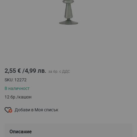
Преминете
2,55 €
/
4,99 лв.
към
началото
SKU
12272
на
В наличност
галерия
със
12 бр./кашон
снимки
Добави в Моя списък
Описание