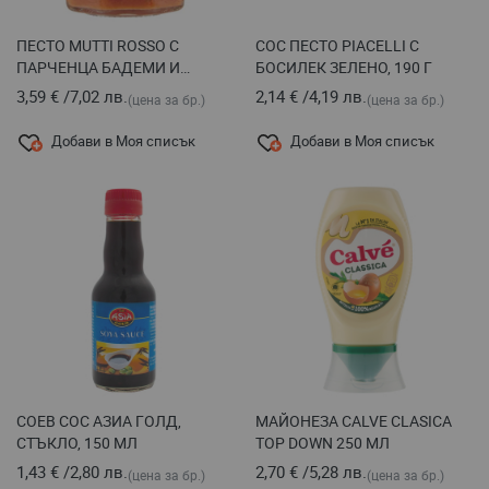
ПЕСТО MUTTI ROSSO С
СОС ПЕСТО PIACELLI С
ПАРЧЕНЦА БАДЕМИ И
БОСИЛЕК ЗЕЛЕНО, 190 Г
СУШЕНИ ДОМАТИ 180 Г
3,59 €
/
7,02 лв.
2,14 €
/
4,19 лв.
(цена за бр.)
(цена за бр.)
Добави в Моя списък
Добави в Моя списък
СОЕВ СОС АЗИА ГОЛД,
МАЙОНЕЗА CALVE CLASICA
СТЪКЛО, 150 МЛ
TOP DOWN 250 МЛ
1,43 €
/
2,80 лв.
2,70 €
/
5,28 лв.
(цена за бр.)
(цена за бр.)