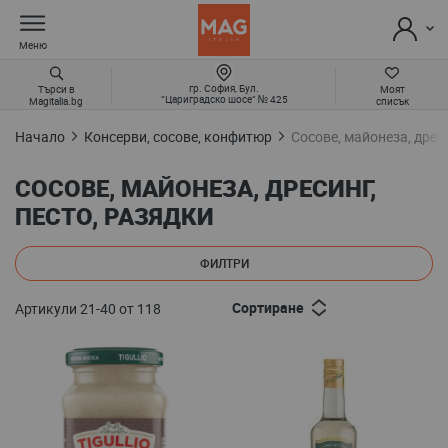
Меню
гр. София, Бул.
Търси в
Моят
“Цариградско шосе“ № 425
Magitalia.bg
списък
Начало
Консерви, сосове, конфитюр
Сосове, майонеза, дреси
СОСОВЕ, МАЙОНЕЗА, ДРЕСИНГ,
ПЕСТО, РАЗЯДКИ
ФИЛТРИ
Сортиране
Артикули
21
-
40
от
118