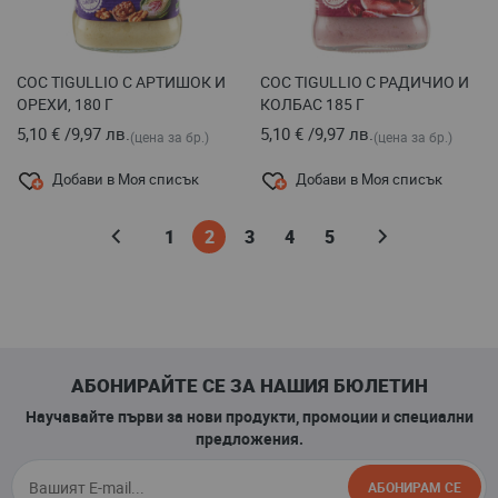
СОС TIGULLIO С АРТИШОК И
СОС TIGULLIО С РАДИЧИО И
ОРЕХИ, 180 Г
КОЛБАС 185 Г
5,10 €
/
9,97 лв.
5,10 €
/
9,97 лв.
(цена за бр.)
(цена за бр.)
Добави в Моя списък
Добави в Моя списък
Страница
Страница
Назад
Страница
В
Страница
Страница
Страница
Страница
Напред
1
2
3
4
5
момента
четете
страница
АБОНИРАЙТЕ СЕ ЗА НАШИЯ БЮЛЕТИН
Научавайте първи за нови продукти, промоции и специални
предложения.
АБОНИРАМ СЕ